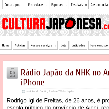
Cultura pop
Entrevistas
Esportes
Festivais
Gastronomia
Home
Notícias
Nossos serviços
Loja
Entidades
Fale conosco
jun
Rádio Japão da NHK no An
05
2013
iPhone
noticias do Japão
,
Radio e TV do Japão
Rodrigo Igi de Freitas, de 26 anos, é pr
escola pública da província de Aichi, re