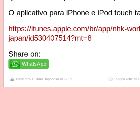
O aplicativo para iPhone e iPod touch 
https://itunes.apple.com/br/app/nhk-worl
japan/id530407514?mt=8
Share on:
WhatsApp
Posted by
Cultura Japonesa
at 17:59
Tagged with:
NH