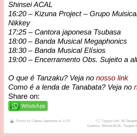
Shinsei ACAL
16:20 – Kizuna Project – Grupo Muisica
Nikkey
17:25 – Cantora japonesa Tsubasa
18:00 – Banda Musical Megaphonics
18:30 – Banda Musical Elísios
19:00 – Encerramento Obs. Sujeito a al
O que é Tanzaku? Veja no
nosso link
Como é a lenda de Tanabata? Veja no
Share on:
WhatsApp
Posted by
Cultura Japonesa
at 11:55
Tagged with:
36 Tanabat
Gueinou
,
Shinsei ACAL
,
Tangue 