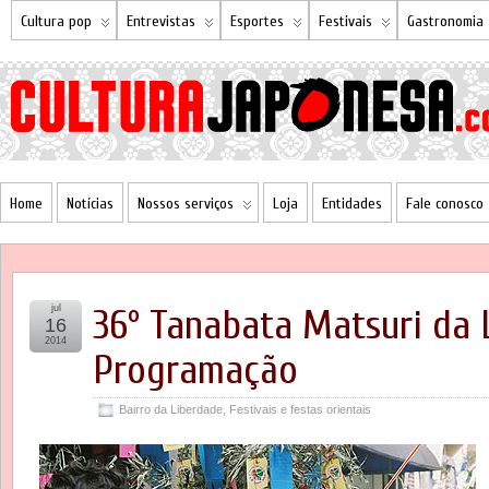
Cultura pop
Entrevistas
Esportes
Festivais
Gastronomia
Home
Notícias
Nossos serviços
Loja
Entidades
Fale conosco
jul
36º Tanabata Matsuri da 
16
2014
Programação
Bairro da Liberdade
,
Festivais e festas orientais