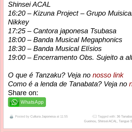
Shinsei ACAL
16:20 – Kizuna Project – Grupo Muisica
Nikkey
17:25 – Cantora japonesa Tsubasa
18:00 – Banda Musical Megaphonics
18:30 – Banda Musical Elísios
19:00 – Encerramento Obs. Sujeito a al
O que é Tanzaku? Veja no
nosso link
Como é a lenda de Tanabata? Veja no
Share on:
WhatsApp
Posted by
Cultura Japonesa
at 11:55
Tagged with:
36 Tanabat
Gueinou
,
Shinsei ACAL
,
Tangue 