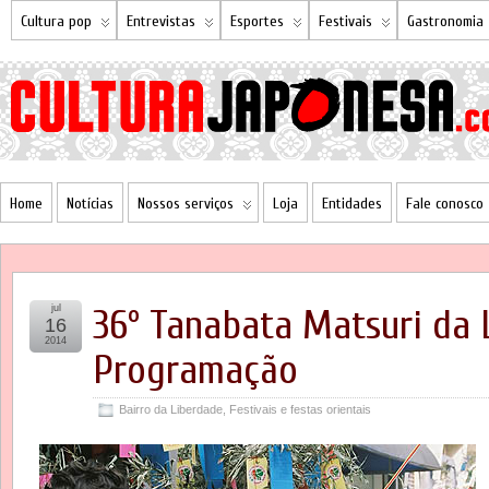
Cultura pop
Entrevistas
Esportes
Festivais
Gastronomia
Home
Notícias
Nossos serviços
Loja
Entidades
Fale conosco
jul
36º Tanabata Matsuri da 
16
2014
Programação
Bairro da Liberdade
,
Festivais e festas orientais