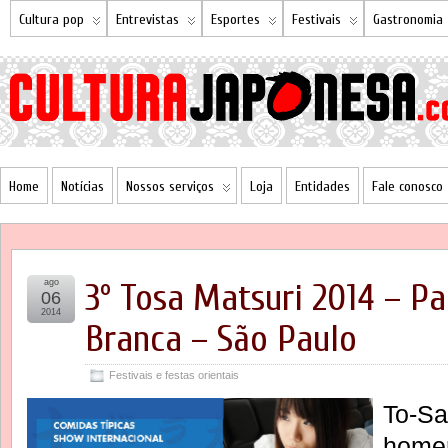
Cultura pop
Entrevistas
Esportes
Festivais
Gastronomia
Home
Notícias
Nossos serviços
Loja
Entidades
Fale conosco
ago
3º Tosa Matsuri 2014 – P
06
2014
Branca – São Paulo
Festivais e festas orientais
To-Sa
home