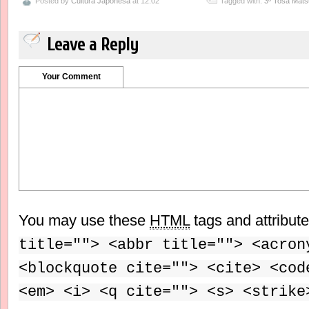
Posted by
Cultura Japonesa
at 12:02
Tagged with:
3º Tosa Mats
Leave a Reply
Your Comment
You may use these
HTML
tags and attribut
title=""> <abbr title=""> <acron
<blockquote cite=""> <cite> <cod
<em> <i> <q cite=""> <s> <strike