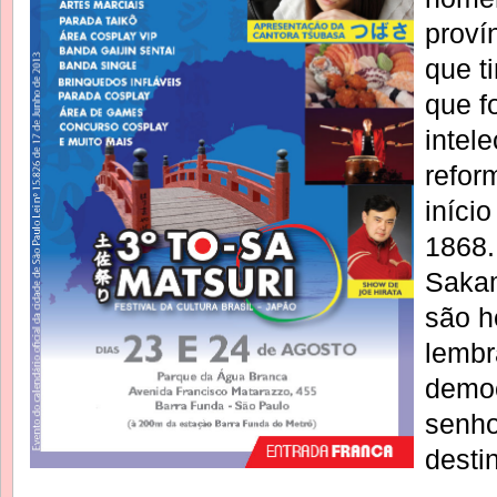
proví
que t
que f
intele
refor
iníci
1868
Sakam
são h
lembr
demo
senho
desti