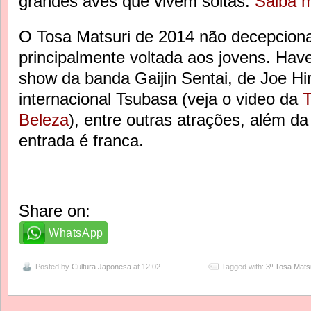
grandes aves que vivem soltas.
Saiba m
O Tosa Matsuri de 2014 não decepcion
principalmente voltada aos jovens. Hav
show da banda Gaijin Sentai, de Joe Hi
internacional Tsubasa (veja o video da
T
Beleza
), entre outras atrações, além d
entrada é franca.
Share on:
WhatsApp
Posted by
Cultura Japonesa
at 12:02
Tagged with:
3º Tosa Mats