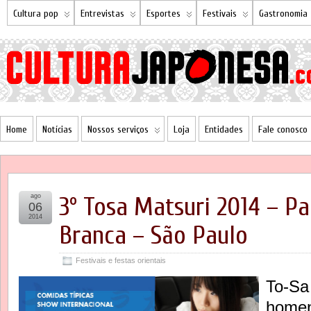
Cultura pop
Entrevistas
Esportes
Festivais
Gastronomia
Home
Notícias
Nossos serviços
Loja
Entidades
Fale conosco
ago
3º Tosa Matsuri 2014 – P
06
2014
Branca – São Paulo
Festivais e festas orientais
To-Sa
homen