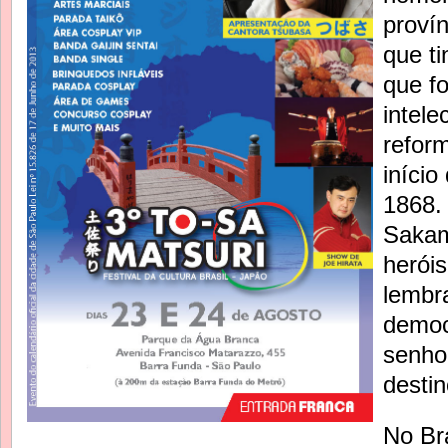
proví
que t
que fo
intele
reform
início
1868
Sakam
heróis
lembr
democ
senho
destin
No Bra