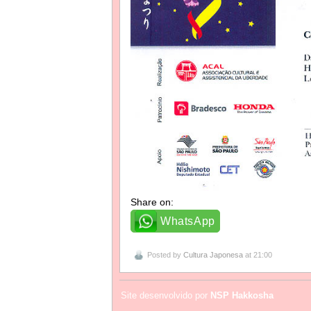
Share on:
WhatsApp
Posted by
Cultura Japonesa
at 21:00
Site desenvolvido por
NSP Hakkosha