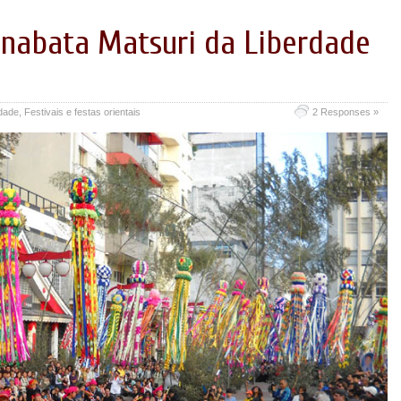
Tanabata Matsuri da Liberdade
rdade
,
Festivais e festas orientais
2 Responses »