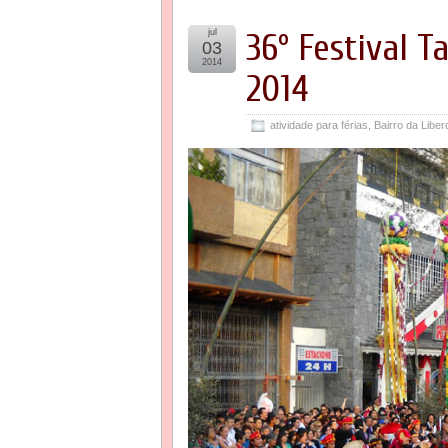
jul
36º Festival 
03
2014
2014
atividade para férias
,
Bairro da Libe