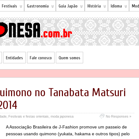
Festivais
Gastronomia
Guia Japão
História
Idioma
Mod
Entidades
Fale conosco
Quem somos
Quimono no Tanabata Matsuri
2014
rdade
,
Festivais e festas orientais
,
moda japonesa
No Responses »
A Associação Brasileira de J-Fashion promove um passeio de
pessoas usando quimono (yukata, hakama e outros tipos) pelo