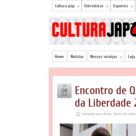
Cultura pop
Entrevistas
Esportes
Home
Notícias
Nossos serviços
Loja
jul
Encontro de 
08
2014
da Liberdade 
atividade para férias
,
Bairro da Libe