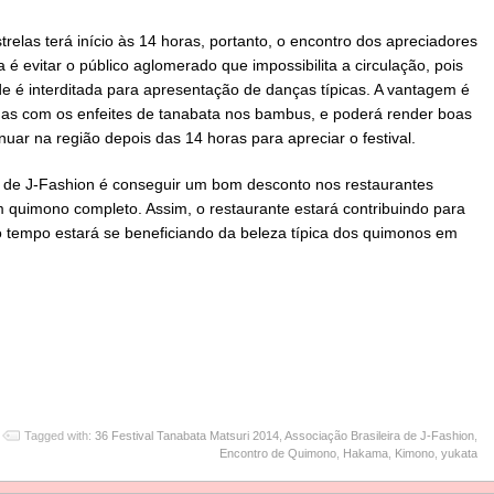
trelas terá início às 14 horas, portanto, o encontro dos apreciadores
 é evitar o público aglomerado que impossibilita a circulação, pois
e é interditada para apresentação de danças típicas. A vantagem é
as com os enfeites de tanabata nos bambus, e poderá render boas
nuar na região depois das 14 horas para apreciar o festival.
a de J-Fashion é conseguir um bom desconto nos restaurantes
 quimono completo. Assim, o restaurante estará contribuindo para
 tempo estará se beneficiando da beleza típica dos quimonos em
Tagged with:
36 Festival Tanabata Matsuri 2014
,
Associação Brasileira de J-Fashion
,
Encontro de Quimono
,
Hakama
,
Kimono
,
yukata