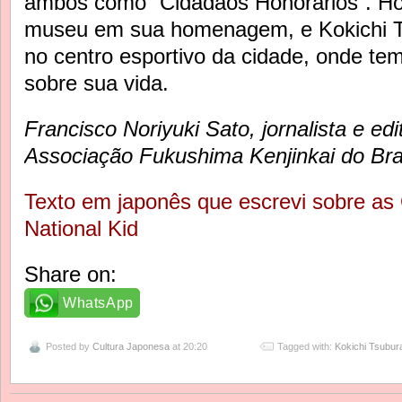
ambos como “Cidadãos Honorários”. Hoj
museu em sua homenagem, e Kokichi 
no centro esportivo da cidade, onde 
sobre sua vida.
Francisco Noriyuki Sato, jornalista e edi
Associação Fukushima Kenjinkai do Bras
Texto em japonês que escrevi sobre as
National Kid
Share on:
WhatsApp
Posted by
Cultura Japonesa
at 20:20
Tagged with:
Kokichi Tsubur