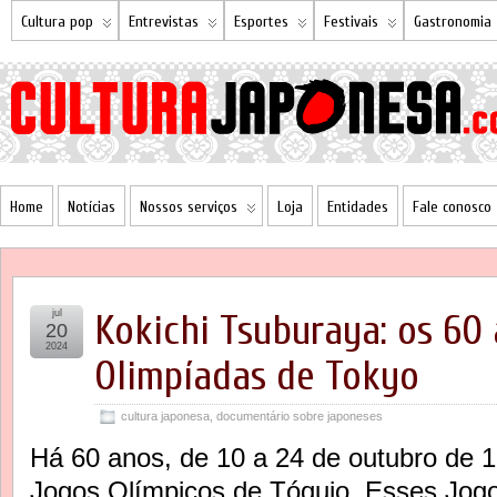
Cultura pop
Entrevistas
Esportes
Festivais
Gastronomia
Home
Notícias
Nossos serviços
Loja
Entidades
Fale conosco
jul
Kokichi Tsuburaya: os 60
20
2024
Olimpíadas de Tokyo
cultura japonesa
,
documentário sobre japoneses
Há 60 anos, de 10 a 24 de outubro de 1
Jogos Olímpicos de Tóquio. Esses Jog