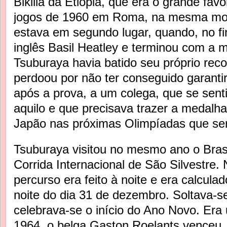
Bikilia da Etiópia, que era o grande favo
jogos de 1960 em Roma, na mesma mod
estava em segundo lugar, quando, no fin
inglês Basil Heatley e terminou com a 
Tsuburaya havia batido seu próprio rec
perdoou por não ter conseguido garantir
após a prova, a um colega, que se sen
aquilo e que precisava trazer a medalha
Japão nas próximas Olimpíadas que se
Tsuburaya visitou no mesmo ano o Brasi
Corrida Internacional de São Silvestre.
percurso era feito à noite e era calcula
noite do dia 31 de dezembro. Soltava-se 
celebrava-se o início do Ano Novo. Er
1964, o belga Gaston Roelants venceu,