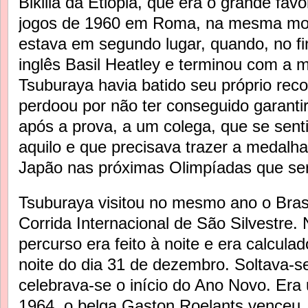
Bikilia da Etiópia, que era o grande favo
jogos de 1960 em Roma, na mesma mod
estava em segundo lugar, quando, no fin
inglês Basil Heatley e terminou com a 
Tsuburaya havia batido seu próprio rec
perdoou por não ter conseguido garantir
após a prova, a um colega, que se sen
aquilo e que precisava trazer a medalha
Japão nas próximas Olimpíadas que se
Tsuburaya visitou no mesmo ano o Brasi
Corrida Internacional de São Silvestre.
percurso era feito à noite e era calcula
noite do dia 31 de dezembro. Soltava-se 
celebrava-se o início do Ano Novo. Er
1964, o belga Gaston Roelants venceu,