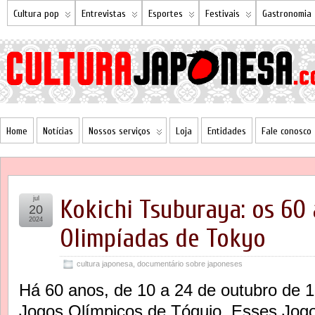
Cultura pop
Entrevistas
Esportes
Festivais
Gastronomia
Home
Notícias
Nossos serviços
Loja
Entidades
Fale conosco
jul
Kokichi Tsuburaya: os 60
20
2024
Olimpíadas de Tokyo
cultura japonesa
,
documentário sobre japoneses
Há 60 anos, de 10 a 24 de outubro de 1
Jogos Olímpicos de Tóquio. Esses Jog