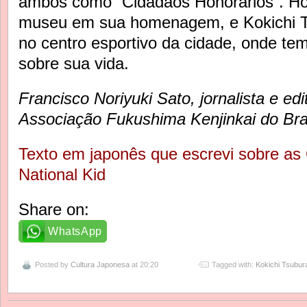
ambos como “Cidadãos Honorários”. Hoj
museu em sua homenagem, e Kokichi 
no centro esportivo da cidade, onde 
sobre sua vida.
Francisco Noriyuki Sato, jornalista e edi
Associação Fukushima Kenjinkai do Bras
Texto em japonês que escrevi sobre as
National Kid
Share on:
WhatsApp
Posted by
Cultura Japonesa
at 20:20
Tagged with:
Kokichi Tsubur