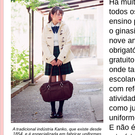
Há muit
todos o
ensino 
o ginasi
nove a
obrigat
gratuit
onde ta
escola
com ref
ativida
como ju
uniform
E não é
A tradicional indústria Kanko, que existe desde
1854, e é especializada em fabricar uniformes