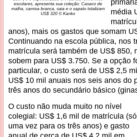
primári
escolares, apresenta sua coleção: Casaco de
malha, camisa branca, saia e o sapato totalizam
média 
US$ 320 © Kanko
matrícu
anos), mais os gastos que somam US$
Continuando na escola pública, nos t
matrícula será também de US$ 850, 
sobem para US$ 3.750. Se a opção f
particular, o custo será de US$ 2,5 m
US$ 10 mil anuais nos seis anos do 
três anos do secundário básico (ginas
O custo não muda muito no nível
colegial: US$ 1,6 mil de matrícula (só
uma vez para os três anos) e gasto
anual de cerca de US$ 4,2 mil em