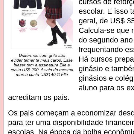
cursos de reforç
escolar. E isso
geral, de US$ 3
Calcula-se que 
do segundo ano 
frequentando es
Uniformes com grife são
Há cursos prepar
evidentemente mais caros. Esse
blazer tem a assinatura Elle e
ginásio e també
custa US$ 200. A saia da mesma
marca custa US$140 © Elle
ginásios e colé
aluno para os e
acreditam os pais.
Os pais começam a economizar desde
para ter uma disponibilidade financei
escolas. Na época da bolha econômic