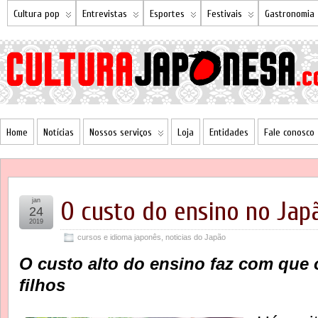
Cultura pop
Entrevistas
Esportes
Festivais
Gastronomia
Home
Notícias
Nossos serviços
Loja
Entidades
Fale conosco
jan
O custo do ensino no Jap
24
2019
cursos e idioma japonês
,
noticias do Japão
O custo alto do ensino faz com que
filhos