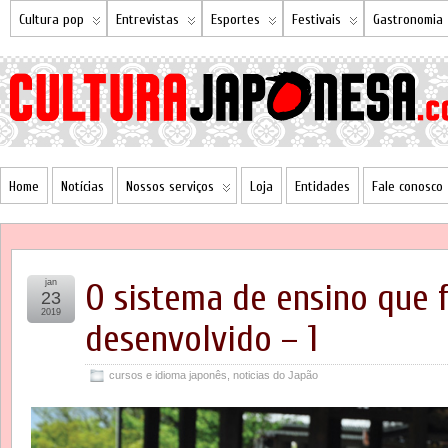
Cultura pop
Entrevistas
Esportes
Festivais
Gastronomia
Home
Notícias
Nossos serviços
Loja
Entidades
Fale conosco
jan
O sistema de ensino que 
23
2019
desenvolvido – 1
cursos e idioma japonês
,
noticias do Japão