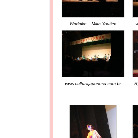
Wadaiko – Mika Youtien
w
www.culturajaponesa.com.br
R