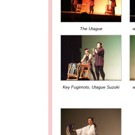
The Utague
w
Key Fugimoto, Utague Suzuki
w