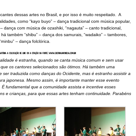
cantes dessas artes no Brasil, e por isso é muito respeitado. A
idades, como “kayo buyo” – dança tradicional com música popular,
” – dança com música de ozashiki, “nagauta” – canto tradicional,
 há também “shibu” – dança dos samurais, “wadaiko” – tambores,
minbu” – dança folclórica.
gatória a colocação de link ou a citação da fonte: www.culturajaponesa.com.br
alidade é estranha, quando se canta música comum e sem usar
er que os cantores selecionados são ótimos. Há também uma
ser traduzida como danças do Ocidente, mas é estranho assistir a
ura japonesa. Mesmo assim, é importante manter esse evento
ira. É fundamental que a comunidade assista e incentive esses
vens e crianças, para que essas artes tenham continuidade. Parabéns