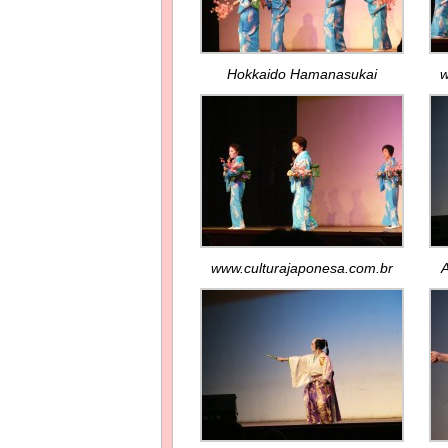
Hokkaido Hamanasukai
w
www.culturajaponesa.com.br
A