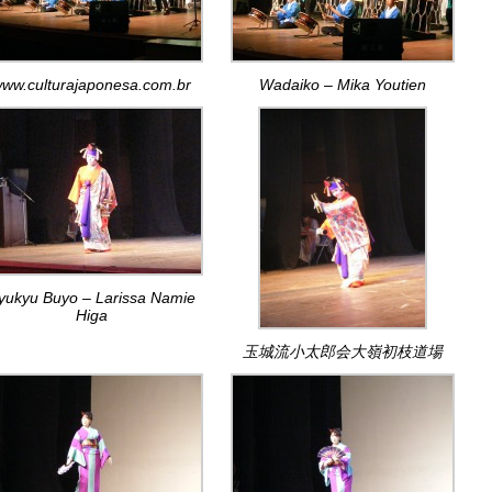
ww.culturajaponesa.com.br
Wadaiko – Mika Youtien
yukyu Buyo – Larissa Namie
Higa
玉城流小太郎会大嶺初枝道場