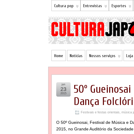
Cultura pop
Entrevistas
Esportes
Home
Notícias
Nossos serviços
Loja
jun
50º Gueinosai 
23
2015
Dança Folclór
Festivais e festas orientais
,
música 
O 50º Gueinosai, Festival de Música e Da
2015, no Grande Auditório da Sociedade B