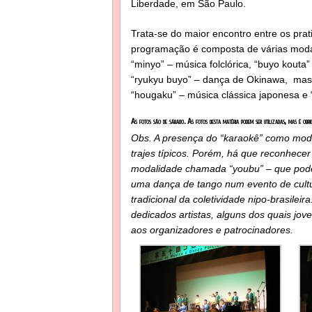
Liberdade, em São Paulo.
Trata-se do maior encontro entre os prati
programação é composta de várias modal
“minyo” – música folclórica, “buyo kouta
“ryukyu buyo” – dança de Okinawa, mas
“hougaku” – música clássica japonesa e “
As fotos são de sábado. As fotos desta matéria podem ser utilizadas, mas é obri
Obs. A presença do “karaokê” como mod
trajes típicos. Porém, há que reconhec
modalidade chamada “youbu” – que pode 
uma dança de tango num evento de cult
tradicional da coletividade nipo-brasile
dedicados artistas, alguns dos quais jo
aos organizadores e patrocinadores.