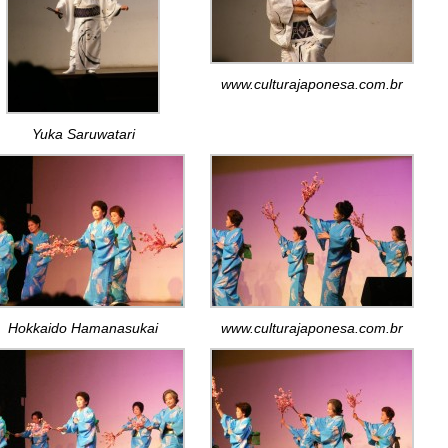
www.culturajaponesa.com.br
Yuka Saruwatari
Hokkaido Hamanasukai
www.culturajaponesa.com.br