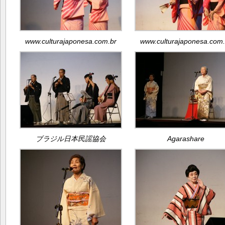
www.culturajaponesa.com.br
www.culturajaponesa.com.
ブラジル日本民謡協会
Agarashare