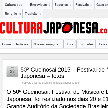
Cultura pop
Entrevistas
Esportes
Festivais
Gastro
Religião
Tradição
Home
Notícias
Nossos serviços
Loja
Entidades
Fale 
jun
50º Gueinosai 2015 – Festival de 
23
Japonesa – fotos
2015
Festivais e festas orientais
,
música japonesa
,
odori
O 50º Gueinosai, Festival de Música e 
Japonesa, foi realizado nos dias 20 e 2
Grande Auditório da Sociedade Brasilei