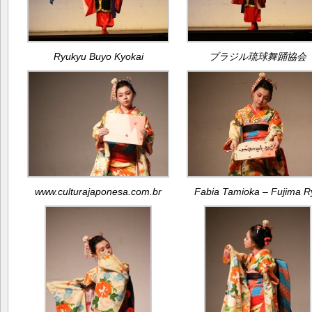
Ryukyu Buyo Kyokai
ブラジル琉球舞踊協会
www.culturajaponesa.com.br
Fabia Tamioka – Fujima R