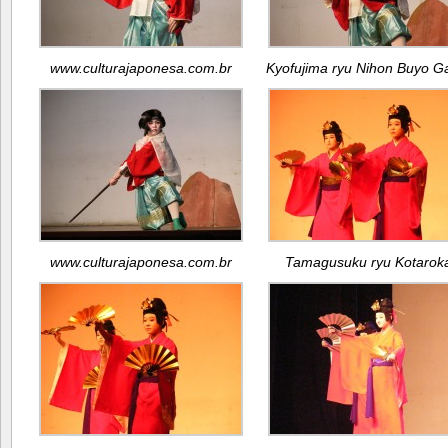
www.culturajaponesa.com.br
Kyofujima ryu Nihon Buyo G
www.culturajaponesa.com.br
Tamagusuku ryu Kotaroka