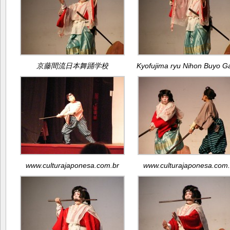
京藤間流日本舞踊学校
Kyofujima ryu Nihon Buyo G
www.culturajaponesa.com.br
www.culturajaponesa.com.