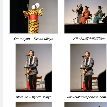
Otemoyan – Kyodo Minyo
ブラジル郷土民謡協会
Akira Ito – Kyodo Minyo
www.culturajaponesa.com.